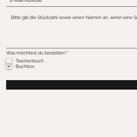
P
Was möchtest du bestellen?
*
f
Taschenbuch
l
Buchbox
i
c
h
t
f
e
l
d